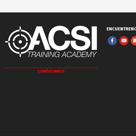
2019-
03-
15
ENCUENTRENO
CONÓZCANOS